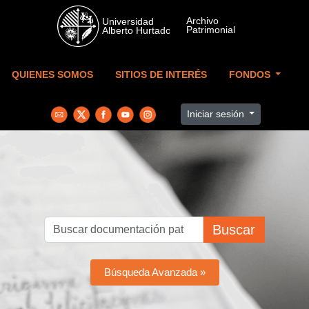
Skip to main content
QUIENES SOMOS
SITIOS DE INTERÉS
FONDOS
Iniciar sesión
Buscar
Búsqueda Avanzada »