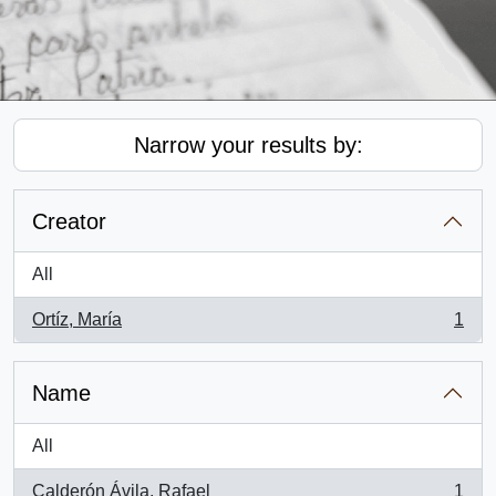
Narrow your results by:
Creator
All
Ortíz, María
1
, 1 results
Name
All
Calderón Ávila, Rafael
1