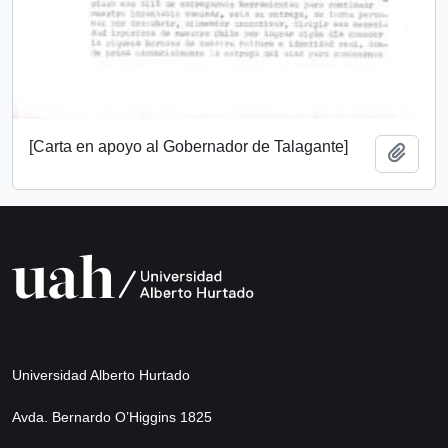
[Carta en apoyo al Gobernador de Talagante]
Add t
Universidad Alberto Hurtado
Avda. Bernardo O’Higgins 1825