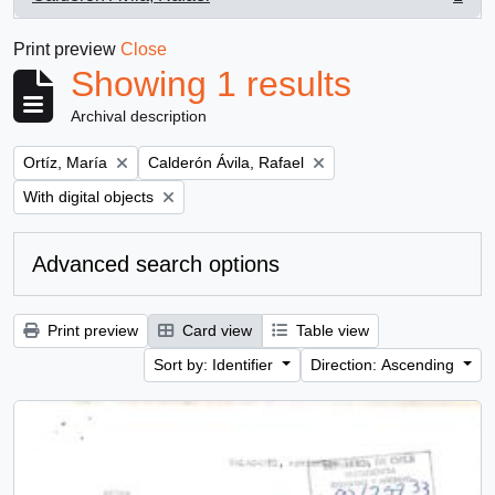
, 1 results
Print preview
Close
Showing 1 results
Archival description
Remove filter:
Remove filter:
Ortíz, María
Calderón Ávila, Rafael
Remove filter:
With digital objects
Advanced search options
Print preview
Card view
Table view
Sort by: Identifier
Direction: Ascending