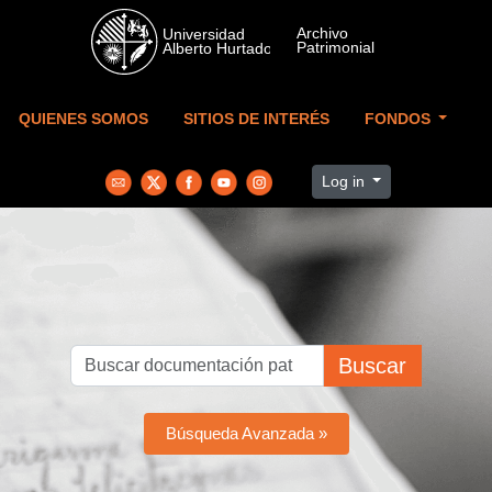
Skip to main content
QUIENES SOMOS
SITIOS DE INTERÉS
FONDOS
Log in
Buscar
Búsqueda Avanzada »