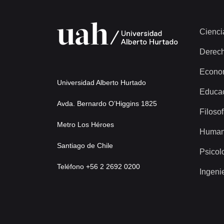
Cienci
Derec
Econo
Universidad Alberto Hurtado
Educa
Avda. Bernardo O’Higgins 1825
Filosof
Metro Los Héroes
Human
Santiago de Chile
Psicol
Teléfono +56 2 2692 0200
Ingeni