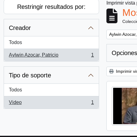
Imprimir vista
Restringir resultados por:
Mos
Colecc
Creador
Remove filter:
Aylwin Azocar,
Todos
Opciones
Aylwin Azocar, Patricio
1
, 1 resultados
Imprimir vi
Tipo de soporte
Todos
Video
1
, 1 resultados