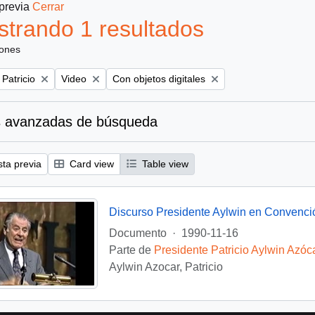
 previa
Cerrar
trando 1 resultados
iones
Remove filter:
Remove filter:
 Patricio
Video
Con objetos digitales
 avanzadas de búsqueda
sta previa
Card view
Table view
Discurso Presidente Aylwin en Convenci
Documento
·
1990-11-16
Parte de
Presidente Patricio Aylwin Azóc
Aylwin Azocar, Patricio