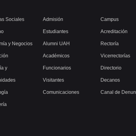
as Sociales
Admisión
Campus
ho
Estudiantes
Acreditación
mía y Negocios
Alumni UAH
Rectoría
ción
Académicos
Vicerrectorías
ía y
Funcionarios
Directorio
idades
Visitantes
Decanos
ogía
Comunicaciones
Canal de Denun
ería