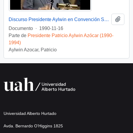
Añadi
Discurso Presidente Aylwin en Convención Santiago: Video
Documento
·
1990-11-16
Parte de
Presidente Patricio Aylwin Azócar (1990-
1994)
Aylwin Azocar, Patricio
Universidad Alberto Hurtado
Avda. Bernardo O’Higgins 1825