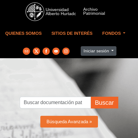
Skip to main content
QUIENES SOMOS
SITIOS DE INTERÉS
FONDOS
Iniciar sesión
Buscar
Búsqueda Avanzada »