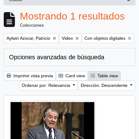
, 1 resultados
Mostrando 1 resultados
Colecciones
Remove filter:
Remove filter:
Remove filter:
Aylwin Azocar, Patricio
Video
Con objetos digitales
Opciones avanzadas de búsqueda
Imprimir vista previa
Card view
Table view
Ordenar por: Relevancia
Dirección: Descendente