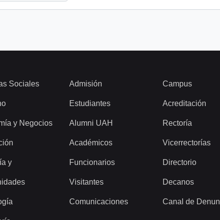
as Sociales
Admisión
Campus
ho
Estudiantes
Acreditación
mía y Negocios
Alumni UAH
Rectoría
ción
Académicos
Vicerrectorías
ía y
Funcionarios
Directorio
idades
Visitantes
Decanos
ogía
Comunicaciones
Canal de Denun