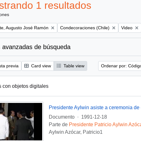
trando 1 resultados
iones
Remove filter:
Remove fil
te, Augusto José Ramón
Condecoraciones (Chile)
Video
 avanzadas de búsqueda
sta previa
Card view
Table view
Ordenar por: Códig
s con objetos digitales
Documento
·
1991-12-18
Parte de
Presidente Patricio Aylwin Azóc
Aylwin Azócar, Patricio1