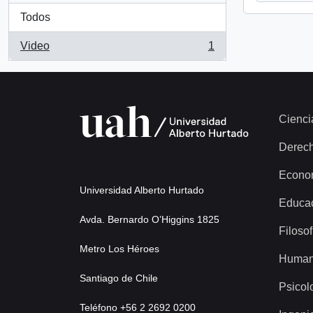
Todos
Video
1
, 1 resultados
Cienci
Derec
Econo
Universidad Alberto Hurtado
Educa
Avda. Bernardo O’Higgins 1825
Filosof
Metro Los Héroes
Human
Santiago de Chile
Psicol
Teléfono +56 2 2692 0200