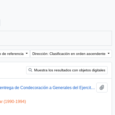
ter:
o de referencia
Dirección: Clasificación en orden ascendente
Muestra los resultados con objetos digitales
Añadi
Presidente Aylwin asiste a ceremonia de entrega de Condecoración a Generales del Ejercito : video
ar (1990-1994)