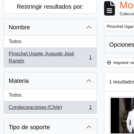
Mos
Restringir resultados por:
Colecc
Remove filter:
Nombre
Pinochet Ugar
Todos
Opciones
Pinochet Ugarte, Augusto José
1
, 1 resultados
Ramón
Imprimir vi
Materia
1 resultado
Todos
Condecoraciones (Chile)
1
, 1 resultados
Tipo de soporte