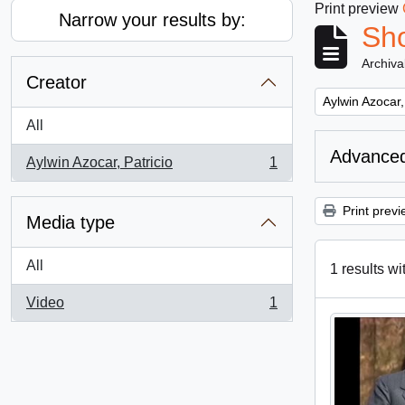
Print preview
Narrow your results by:
Sho
Archiva
Creator
Remove filter:
Aylwin Azocar,
All
Advanced
Aylwin Azocar, Patricio
1
, 1 results
Print previ
Media type
All
1 results wi
Video
1
, 1 results