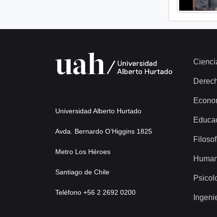
Cienci
Derec
Econo
Universidad Alberto Hurtado
Educa
Avda. Bernardo O’Higgins 1825
Filosof
Metro Los Héroes
Human
Santiago de Chile
Psicol
Teléfono +56 2 2692 0200
Ingeni