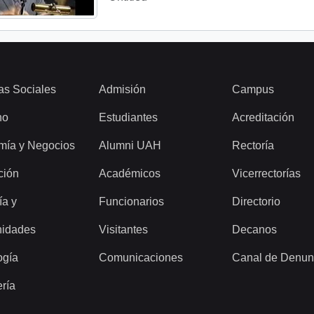
as Sociales
Admisión
Campus
ho
Estudiantes
Acreditación
mía y Negocios
Alumni UAH
Rectoría
ción
Académicos
Vicerrectorías
ía y
Funcionarios
Directorio
idades
Visitantes
Decanos
ogía
Comunicaciones
Canal de Denun
ería