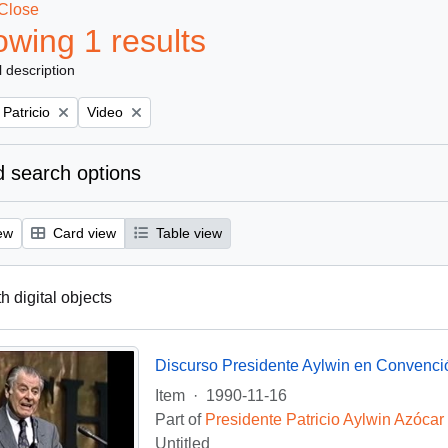
Close
wing 1 results
l description
Remove filter:
 Patricio
Video
 search options
ew
Card view
Table view
th digital objects
Discurso Presidente Aylwin en Convenci
Item
·
1990-11-16
Part of
Presidente Patricio Aylwin Azócar
Untitled