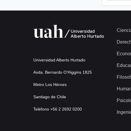
Cienci
Derec
Econo
Universidad Alberto Hurtado
Educa
Avda. Bernardo O’Higgins 1825
Filosof
Metro Los Héroes
Human
Santiago de Chile
Psicol
Teléfono +56 2 2692 0200
Ingeni