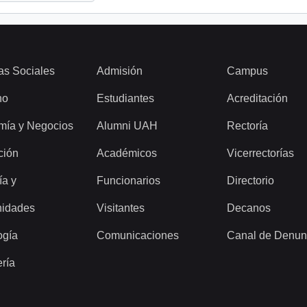
as Sociales
Admisión
Campus
ho
Estudiantes
Acreditación
mía y Negocios
Alumni UAH
Rectoría
ción
Académicos
Vicerrectorías
ía y
Funcionarios
Directorio
idades
Visitantes
Decanos
ogía
Comunicaciones
Canal de Denun
ería