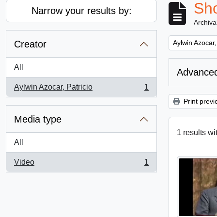
Sho
Narrow your results by:
Archiva
Remove filter:
Creator
Aylwin Azocar,
All
Advanced
Aylwin Azocar, Patricio
1
, 1 results
Print previ
Media type
1 results wi
All
Video
1
, 1 results