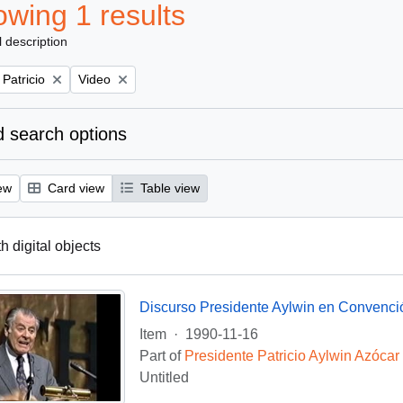
wing 1 results
l description
Remove filter:
 Patricio
Video
 search options
ew
Card view
Table view
th digital objects
Discurso Presidente Aylwin en Convenci
Item
·
1990-11-16
Part of
Presidente Patricio Aylwin Azócar
Untitled