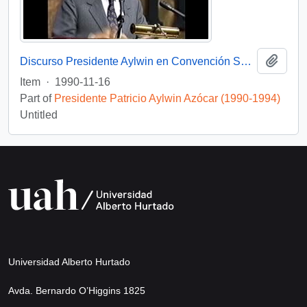
Add t
Discurso Presidente Aylwin en Convención Santiago: Video
Item
·
1990-11-16
Part of
Presidente Patricio Aylwin Azócar (1990-1994)
Untitled
Universidad Alberto Hurtado
Avda. Bernardo O’Higgins 1825