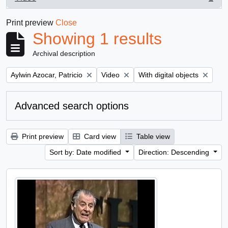
, 1 results
Print preview
Close
Showing 1 results
Archival description
Remove filter:
Remove filter:
Remove filter:
Aylwin Azocar, Patricio
Video
With digital objects
Advanced search options
Print preview
Card view
Table view
Sort by: Date modified
Direction: Descending