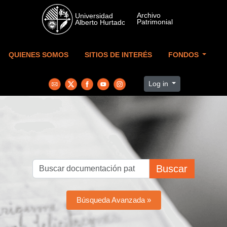
Skip to main content
QUIENES SOMOS
SITIOS DE INTERÉS
FONDOS
Log in
Buscar
Búsqueda Avanzada »