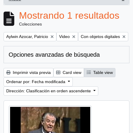
, 1 resultados
Mostrando 1 resultados
Colecciones
Remove filter:
Remove filter:
Remove filter:
Aylwin Azocar, Patricio
Video
Con objetos digitales
Opciones avanzadas de búsqueda
Imprimir vista previa
Card view
Table view
Ordenar por: Fecha modificada
Dirección: Clasificación en orden ascendente