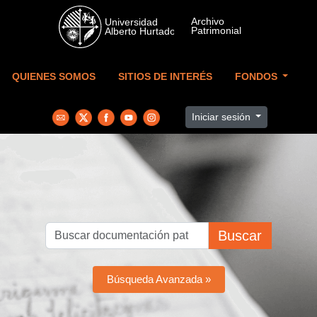
Skip to main content
QUIENES SOMOS
SITIOS DE INTERÉS
FONDOS
Iniciar sesión
Buscar
Búsqueda Avanzada »