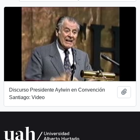
Discurso Presidente Aylwin en Convención
Añadi
Santiago: Video