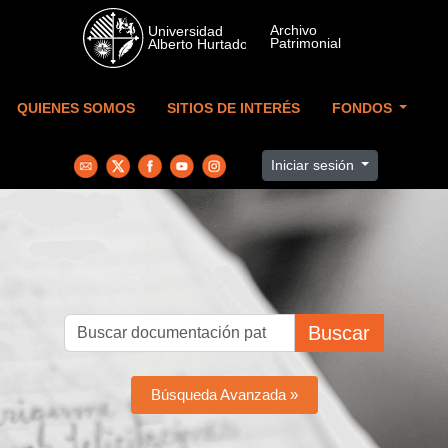
Skip to main content
QUIENES SOMOS
SITIOS DE INTERÉS
FONDOS
Iniciar sesión
Buscar
Búsqueda Avanzada »