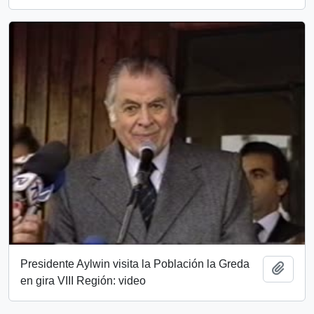
Presidente Aylwin visita la Población la Greda
Add t
en gira VIII Región: video