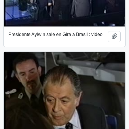
Presidente Aylwin sale en Gira a Brasil : video
Add t