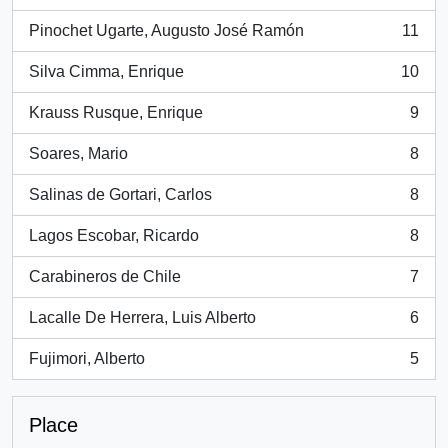
, 26 results
Pinochet Ugarte, Augusto José Ramón
11
, 11 results
Silva Cimma, Enrique
10
, 10 results
Krauss Rusque, Enrique
9
, 9 results
Soares, Mario
8
, 8 results
Salinas de Gortari, Carlos
8
, 8 results
Lagos Escobar, Ricardo
8
, 8 results
Carabineros de Chile
7
, 7 results
Lacalle De Herrera, Luis Alberto
6
, 6 results
Fujimori, Alberto
5
, 5 results
Place