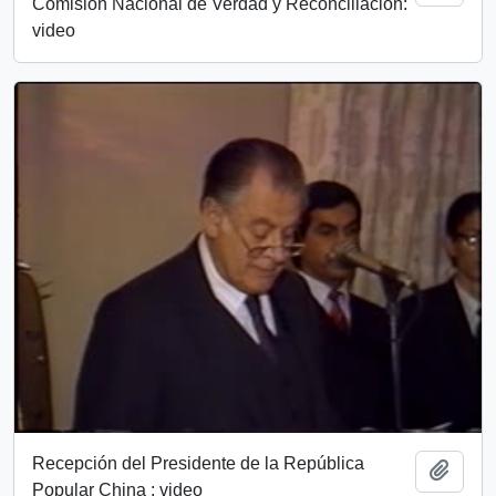
Comisión Nacional de Verdad y Reconciliación:
video
Recepción del Presidente de la República
Add t
Popular China : video