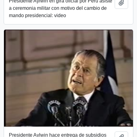
Presidente Aylwin en gira oficial por Perú asiste
Add t
a ceremonia militar con motivo del cambio de
mando presidencial: video
Presidente Aylwin hace entrega de subsidios
Add t