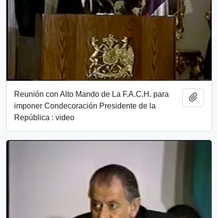
Reunión con Alto Mando de La F.A.C.H. para
Add t
imponer Condecoración Presidente de la
República : video