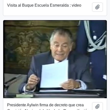
Visita al Buque Escuela Esmeralda : video
Add t
Presidente Aylwin firma de decreto que crea
Add t