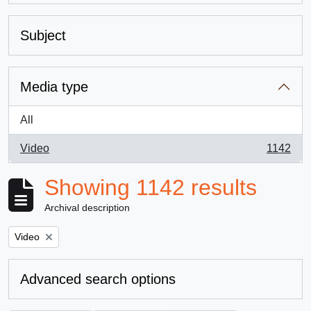
Subject
Media type
All
Video
1142
, 1142 results
Showing 1142 results
Archival description
Remove filter:
Video
Advanced search options