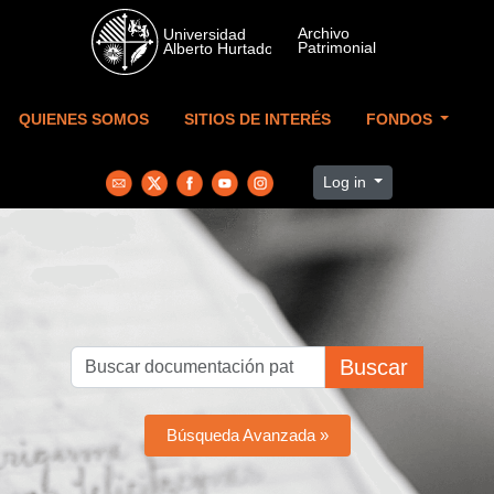
Skip to main content
QUIENES SOMOS
SITIOS DE INTERÉS
FONDOS
Log in
Buscar
Búsqueda Avanzada »