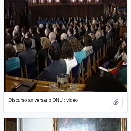
Discurso aniversario ONU : video
Add t