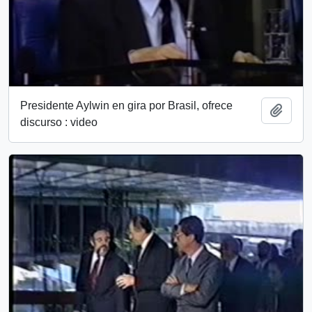
Presidente Aylwin en gira por Brasil, ofrece
Add t
discurso : video