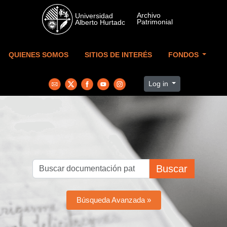
Skip to main content
QUIENES SOMOS
SITIOS DE INTERÉS
FONDOS
Log in
Buscar
Búsqueda Avanzada »