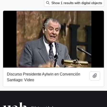
Show 1 results with digital objects
Discurso Presidente Aylwin en Convención
Add t
Santiago: Video