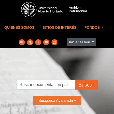
Skip to main content
QUIENES SOMOS
SITIOS DE INTERÉS
FONDOS
Iniciar sesión
Buscar
Búsqueda Avanzada »