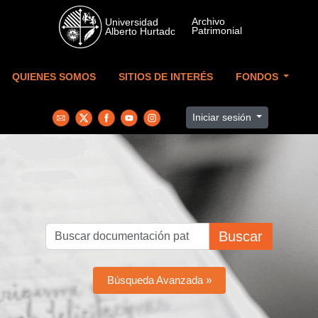
Skip to main content
QUIENES SOMOS
SITIOS DE INTERÉS
FONDOS
Iniciar sesión
Buscar
Búsqueda Avanzada »