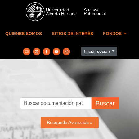
Skip to main content
QUIENES SOMOS
SITIOS DE INTERÉS
FONDOS
Iniciar sesión
Buscar
Búsqueda Avanzada »