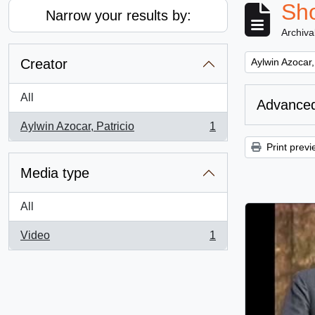
Sho
Narrow your results by:
Archiva
Remove filter:
Creator
Aylwin Azocar,
All
Advanced
Aylwin Azocar, Patricio
1
, 1 results
Print previ
Media type
All
Video
1
, 1 results