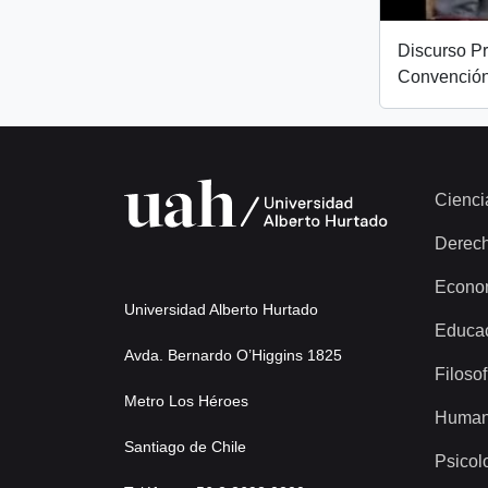
Discurso Pr
Convención
Cienci
Derec
Econo
Universidad Alberto Hurtado
Educa
Avda. Bernardo O’Higgins 1825
Filosof
Metro Los Héroes
Human
Santiago de Chile
Psicol