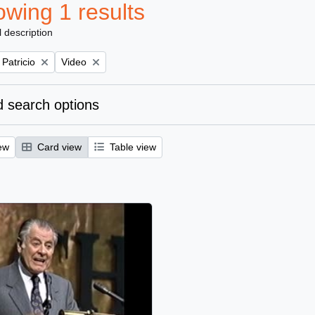
wing 1 results
l description
Remove filter:
 Patricio
Video
 search options
ew
Card view
Table view