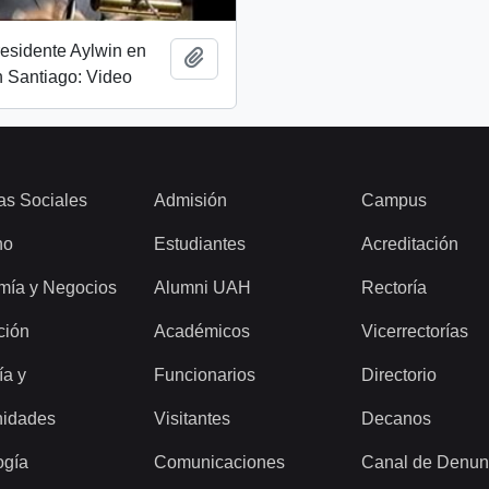
esidente Aylwin en
Add to clipboard
 Santiago: Video
as Sociales
Admisión
Campus
ho
Estudiantes
Acreditación
mía y Negocios
Alumni UAH
Rectoría
ción
Académicos
Vicerrectorías
ía y
Funcionarios
Directorio
idades
Visitantes
Decanos
ogía
Comunicaciones
Canal de Denun