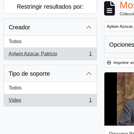
Mos
Restringir resultados por:
Colecc
Remove filter:
Creador
Aylwin Azocar,
Todos
Opciones
Aylwin Azocar, Patricio
1
, 1 resultados
Imprimir vi
Tipo de soporte
Todos
Video
1
, 1 resultados
Discurso Pr