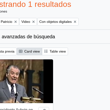
trando 1 resultados
iones
Remove filter:
Remove filter:
 Patricio
Video
Con objetos digitales
 avanzadas de búsqueda
sta previa
Card view
Table view
esidente Aylwin en