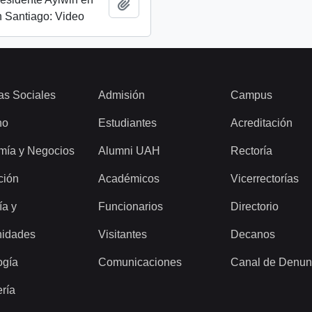
Añadir al portapapeles
 Santiago: Video
as Sociales
Admisión
Campus
ho
Estudiantes
Acreditación
mía y Negocios
Alumni UAH
Rectoría
ción
Académicos
Vicerrectorías
ía y
Funcionarios
Directorio
idades
Visitantes
Decanos
ogía
Comunicaciones
Canal de Denun
ería