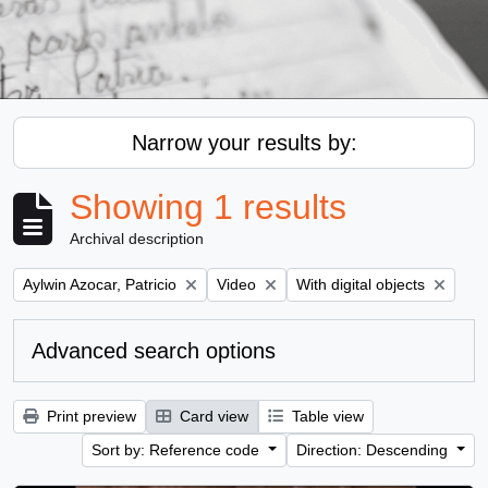
Narrow your results by:
Showing 1 results
Archival description
Remove filter:
Remove filter:
Remove filter:
Aylwin Azocar, Patricio
Video
With digital objects
Advanced search options
Print preview
Card view
Table view
Sort by: Reference code
Direction: Descending