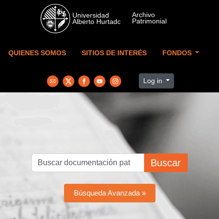
Skip to main content
QUIENES SOMOS
SITIOS DE INTERÉS
FONDOS
Log in
Buscar
Búsqueda Avanzada »