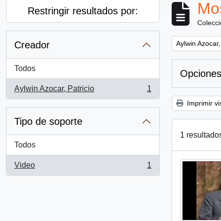
Mos
Restringir resultados por:
Colecc
Remove filter:
Creador
Aylwin Azocar,
Todos
Opciones
Aylwin Azocar, Patricio
1
, 1 resultados
Imprimir vi
Tipo de soporte
1 resultado
Todos
Video
1
, 1 resultados