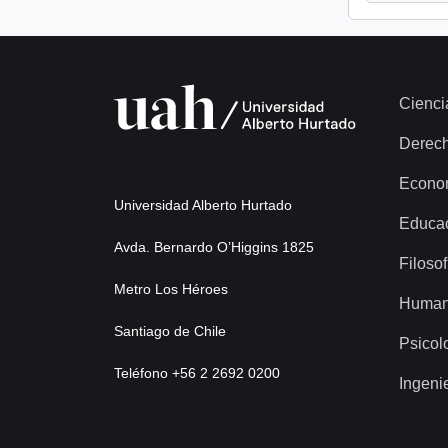
Cienci
Derec
Econo
Universidad Alberto Hurtado
Educa
Avda. Bernardo O’Higgins 1825
Filosof
Metro Los Héroes
Human
Santiago de Chile
Psicol
Teléfono +56 2 2692 0200
Ingeni