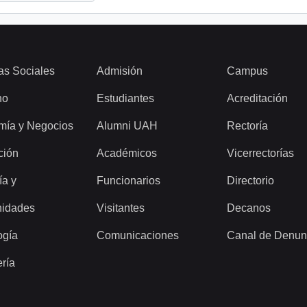
as Sociales
Admisión
Campus
ho
Estudiantes
Acreditación
mía y Negocios
Alumni UAH
Rectoría
ción
Académicos
Vicerrectorías
ía y
Funcionarios
Directorio
idades
Visitantes
Decanos
ogía
Comunicaciones
Canal de Denun
ería