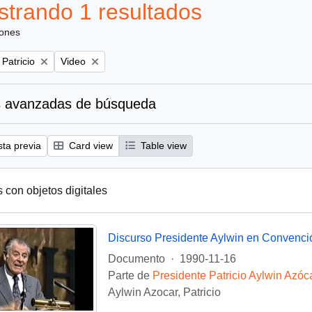
trando 1 resultados
iones
Remove filter:
 Patricio
Video
 avanzadas de búsqueda
sta previa
Card view
Table view
s con objetos digitales
Discurso Presidente Aylwin en Convenci
Documento
·
1990-11-16
Parte de
Presidente Patricio Aylwin Azóc
Aylwin Azocar, Patricio