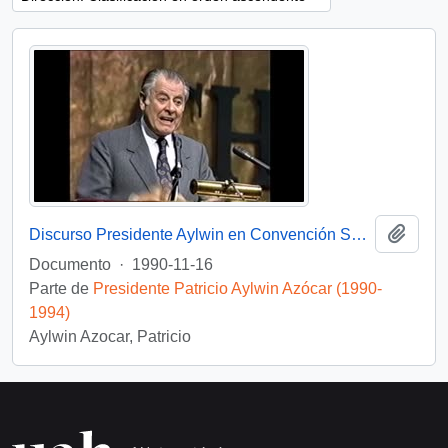
Añadi
Discurso Presidente Aylwin en Convención Santiago: Video
Documento
·
1990-11-16
Parte de
Presidente Patricio Aylwin Azócar (1990-
1994)
Aylwin Azocar, Patricio