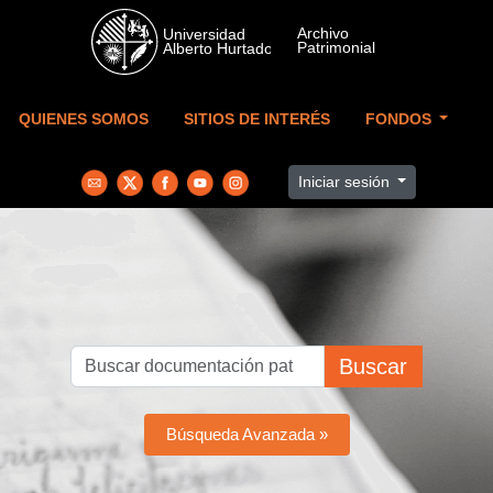
Skip to main content
QUIENES SOMOS
SITIOS DE INTERÉS
FONDOS
Iniciar sesión
Buscar
Búsqueda Avanzada »