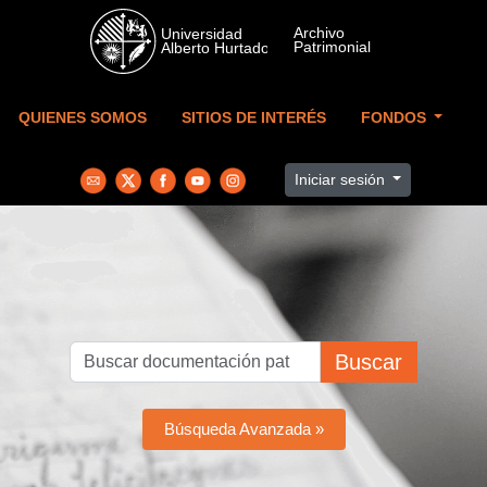
Skip to main content
QUIENES SOMOS
SITIOS DE INTERÉS
FONDOS
Iniciar sesión
Buscar
Búsqueda Avanzada »