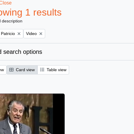
Close
wing 1 results
l description
Remove filter:
 Patricio
Video
 search options
ew
Card view
Table view