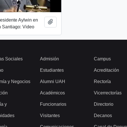
esidente Aylwin en
Add to clipboard
 Santiago: Video
as Sociales
Admisión
Campus
ho
Estudiantes
Acreditación
mía y Negocios
Alumni UAH
Rectoría
ción
Académicos
Vicerrectorías
ía y
Funcionarios
Directorio
idades
Visitantes
Decanos
ogía
Comunicaciones
Canal de Denun