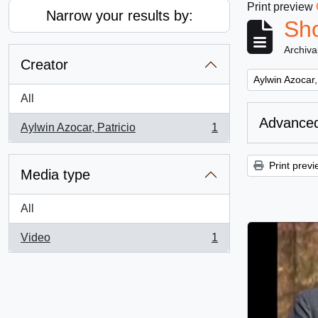
Print preview
Narrow your results by:
Sho
Archiva
Creator
Remove filter:
Aylwin Azocar,
All
Advanced
Aylwin Azocar, Patricio
1
, 1 results
Print previ
Media type
All
Video
1
, 1 results