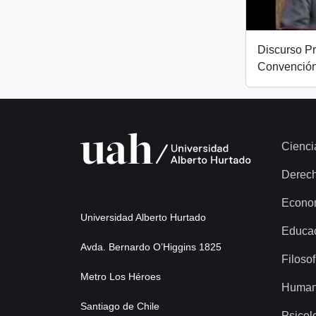
Discurso Pr
Convención
Cienci
Derec
Econo
Universidad Alberto Hurtado
Educa
Avda. Bernardo O’Higgins 1825
Filosof
Metro Los Héroes
Human
Santiago de Chile
Psicol