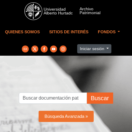
Skip to main content
QUIENES SOMOS
SITIOS DE INTERÉS
FONDOS
Iniciar sesión
Buscar
Búsqueda Avanzada »