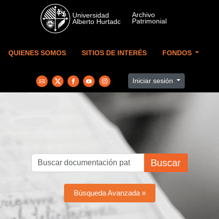
Skip to main content
QUIENES SOMOS
SITIOS DE INTERÉS
FONDOS
Iniciar sesión
Buscar
Búsqueda Avanzada »