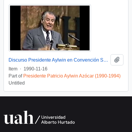
Add t
Discurso Presidente Aylwin en Convención Santiago: Video
Item
·
1990-11-16
Part of
Presidente Patricio Aylwin Azócar (1990-1994)
Untitled