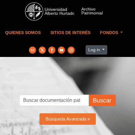
Skip to main content
QUIENES SOMOS
SITIOS DE INTERÉS
FONDOS
Log in
Buscar
Búsqueda Avanzada »