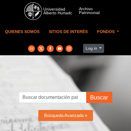
Skip to main content
QUIENES SOMOS
SITIOS DE INTERÉS
FONDOS
Log in
Buscar
Búsqueda Avanzada »