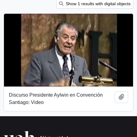
Show 1 results with digital objects
Discurso Presidente Aylwin en Convención
Add t
Santiago: Video