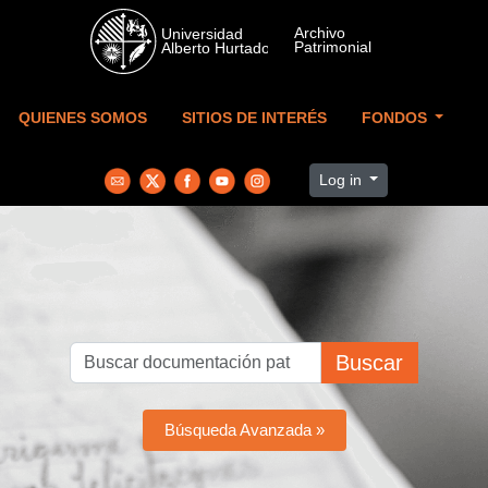
Skip to main content
QUIENES SOMOS
SITIOS DE INTERÉS
FONDOS
Log in
Buscar
Búsqueda Avanzada »