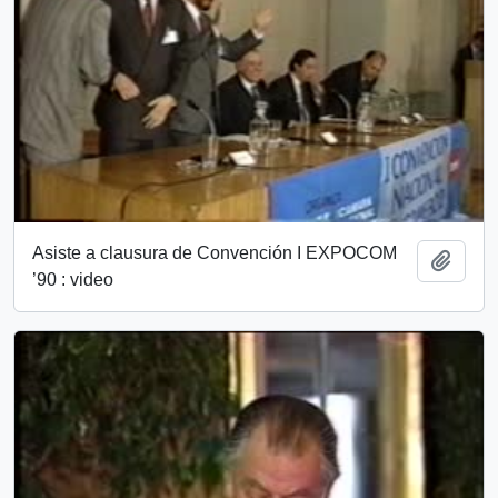
Asiste a clausura de Convención I EXPOCOM
Add t
’90 : video