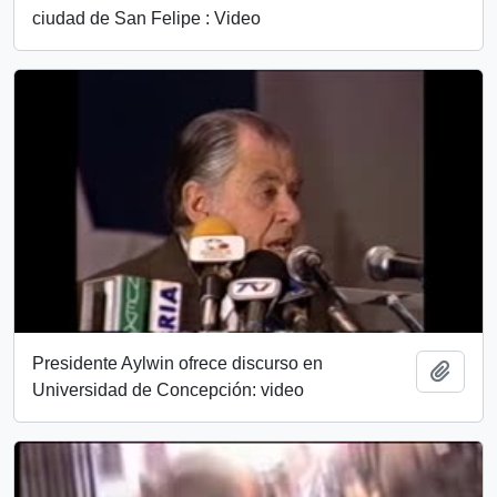
ciudad de San Felipe : Video
Presidente Aylwin ofrece discurso en
Add t
Universidad de Concepción: video