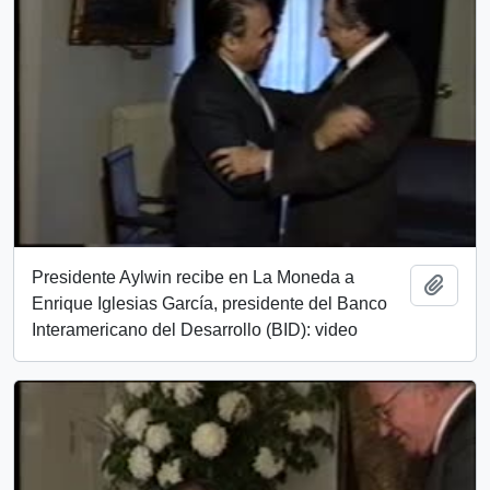
Presidente Aylwin recibe en La Moneda a
Add t
Enrique Iglesias García, presidente del Banco
Interamericano del Desarrollo (BID): video