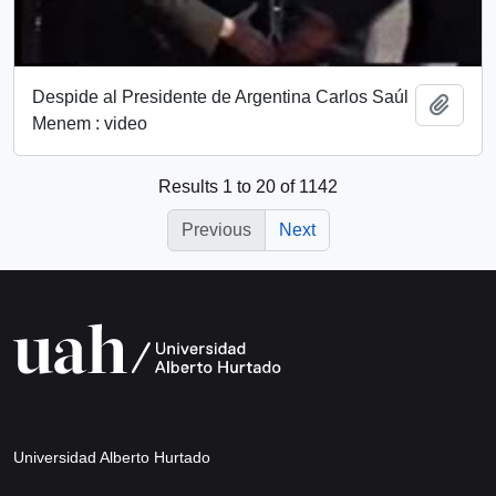
Despide al Presidente de Argentina Carlos Saúl
Add t
Menem : video
Results 1 to 20 of 1142
Previous
Next
Universidad Alberto Hurtado