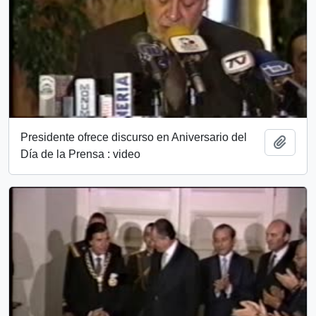
Presidente ofrece discurso en Aniversario del
Add t
Día de la Prensa : video