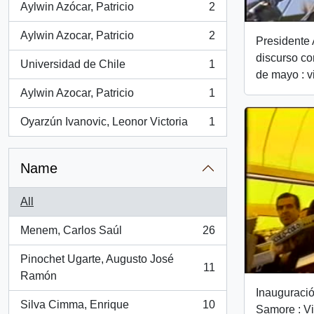
Aylwin Azócar, Patricio
2
, 2 results
Aylwin Azocar, Patricio
2
Presidente 
, 2 results
discurso co
Universidad de Chile
1
, 1 results
de mayo : v
Aylwin Azocar, Patricio
1
, 1 results
Oyarzún Ivanovic, Leonor Victoria
1
, 1 results
Name
All
Menem, Carlos Saúl
26
, 26 results
Pinochet Ugarte, Augusto José
11
, 11 results
Ramón
Inauguració
Silva Cimma, Enrique
10
Samore : V
, 10 results