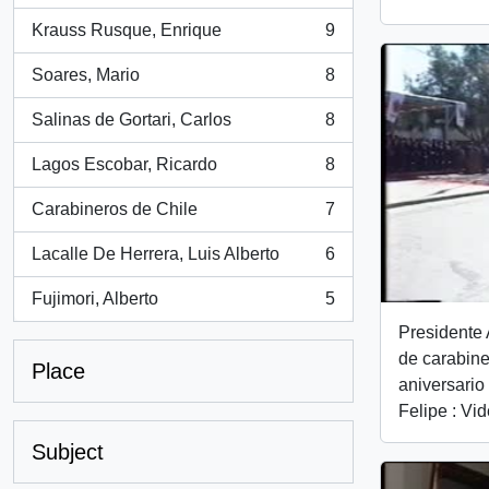
Krauss Rusque, Enrique
9
, 9 results
Soares, Mario
8
, 8 results
Salinas de Gortari, Carlos
8
, 8 results
Lagos Escobar, Ricardo
8
, 8 results
Carabineros de Chile
7
, 7 results
Lacalle De Herrera, Luis Alberto
6
, 6 results
Fujimori, Alberto
5
, 5 results
Presidente 
de carabine
Place
aniversario
Felipe : Vi
Subject