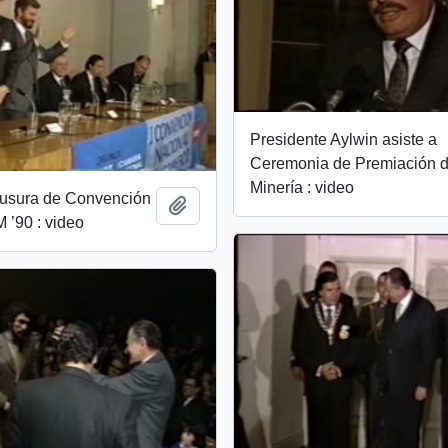
Presidente Aylwin asiste a
Ceremonia de Premiación d
Minería : video
lausura de Convención
Add to clipboard
’90 : video