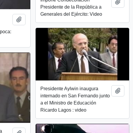
Add t
Presidente de la República a
Generales del Ejército: Video
Add to clipboard
Época:
Presidente Aylwin inaugura
Add t
internado en San Fernando junto
a el Ministro de Educación
Ricardo Lagos : video
a
Add to clipboard