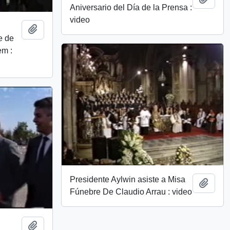
Aniversario del Día de la Prensa :
video
Add to clipboard
e de
em :
Presidente Aylwin asiste a Misa
Add t
Fúnebre De Claudio Arrau : video
Add to clipboard