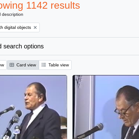
wing 1142 results
l description
ove filter:
h digital objects
 search options
ew
Card view
Table view