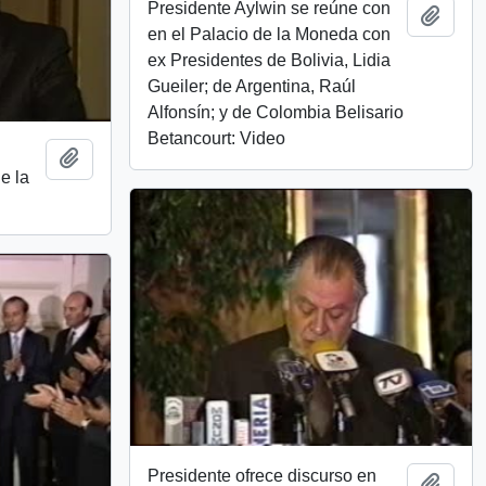
Presidente Aylwin se reúne con
Add t
en el Palacio de la Moneda con
ex Presidentes de Bolivia, Lidia
Gueiler; de Argentina, Raúl
Alfonsín; y de Colombia Belisario
Betancourt: Video
Add to clipboard
e la
Presidente ofrece discurso en
Add t