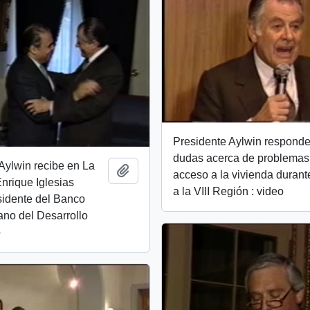
Presidente Aylwin respond
dudas acerca de problemas
Aylwin recibe en La
Add to clipboard
acceso a la vivienda durant
nrique Iglesias
a la VIII Región : video
sidente del Banco
ano del Desarrollo
o