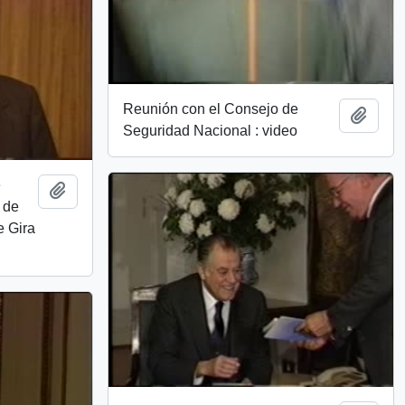
Reunión con el Consejo de
Add t
Seguridad Nacional : video
e
Add to clipboard
 de
e Gira