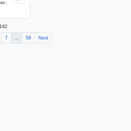
em :
1142
7
...
58
Next