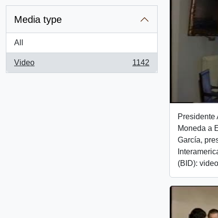
Media type
All
Video
1142
, 1142 results
Presidente 
Moneda a E
García, pre
Interameric
(BID): vide