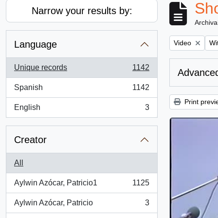
Sho
Narrow your results by:
Archiva
Remove filter:
Rem
Language
Video
Wit
Unique records
1142
Advanced
, 1142 results
Spanish
1142
, 1142 results
Print previ
English
3
, 3 results
Creator
All
Aylwin Azócar, Patricio1
1125
, 1125 results
Aylwin Azócar, Patricio
3
, 3 results