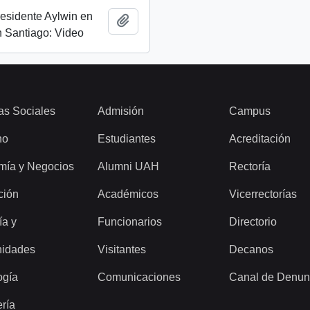
esidente Aylwin en
Add to clipboard
 Santiago: Video
as Sociales
Admisión
Campus
ho
Estudiantes
Acreditación
mía y Negocios
Alumni UAH
Rectoría
ción
Académicos
Vicerrectorías
ía y
Funcionarios
Directorio
idades
Visitantes
Decanos
ogía
Comunicaciones
Canal de Denun
ería