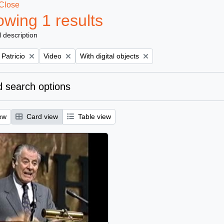
Close
wing 1 results
l description
Remove filter:
Remove filter:
 Patricio
Video
With digital objects
 search options
ew
Card view
Table view