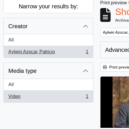
Print preview
Narrow your results by:
Sho
Archiva
Creator
Remove filter:
Aylwin Azocar,
All
Advanced
Aylwin Azocar, Patricio
1
, 1 results
Print previ
Media type
All
Video
1
, 1 results