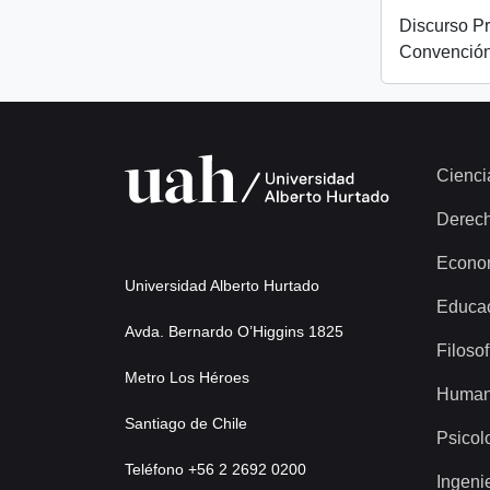
Discurso Pr
Convención
Cienci
Derec
Econo
Universidad Alberto Hurtado
Educa
Avda. Bernardo O’Higgins 1825
Filosof
Metro Los Héroes
Human
Santiago de Chile
Psicol
Teléfono +56 2 2692 0200
Ingeni