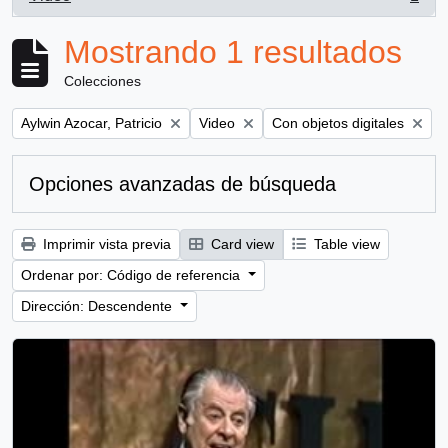
, 1 resultados
Mostrando 1 resultados
Colecciones
Remove filter:
Remove filter:
Remove filter:
Aylwin Azocar, Patricio
Video
Con objetos digitales
Opciones avanzadas de búsqueda
Imprimir vista previa
Card view
Table view
Ordenar por: Código de referencia
Dirección: Descendente