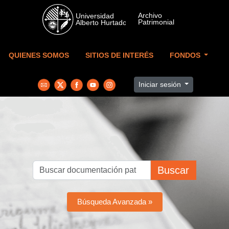
Skip to main content
QUIENES SOMOS
SITIOS DE INTERÉS
FONDOS
Iniciar sesión
Buscar
Búsqueda Avanzada »