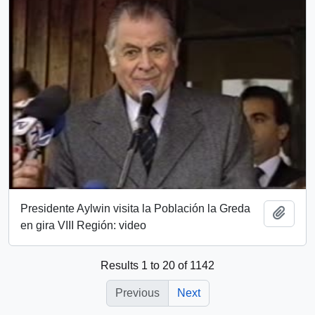
Presidente Aylwin visita la Población la Greda
Add t
en gira VIII Región: video
Results 1 to 20 of 1142
Previous
Next