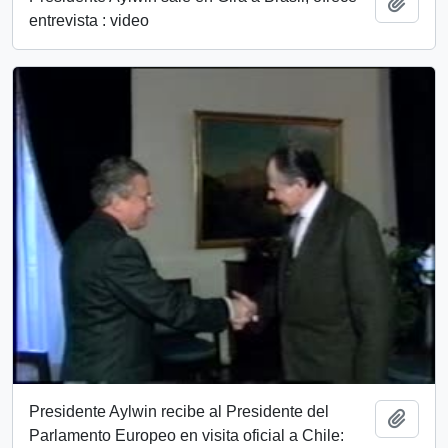
Add t
entrevista : video
Presidente Aylwin recibe al Presidente del
Add t
Parlamento Europeo en visita oficial a Chile: