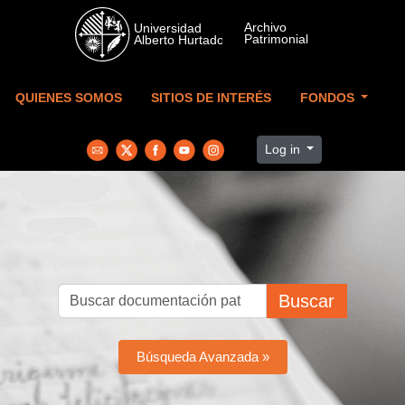
Skip to main content
QUIENES SOMOS
SITIOS DE INTERÉS
FONDOS
Log in
Buscar
Búsqueda Avanzada »