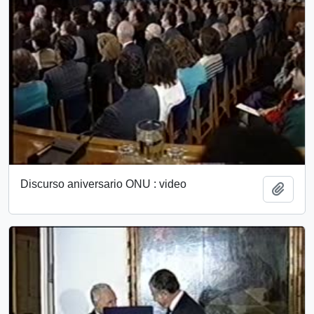
Discurso aniversario ONU : video
Add t