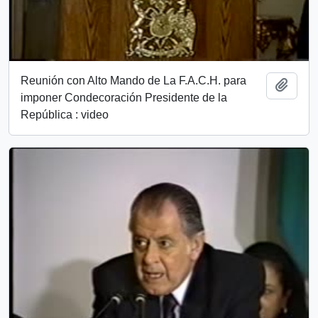
Reunión con Alto Mando de La F.A.C.H. para
Add t
imponer Condecoración Presidente de la
República : video