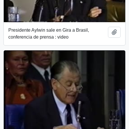
Presidente Aylwin sale en Gira a Brasil,
Add t
conferencia de prensa : video