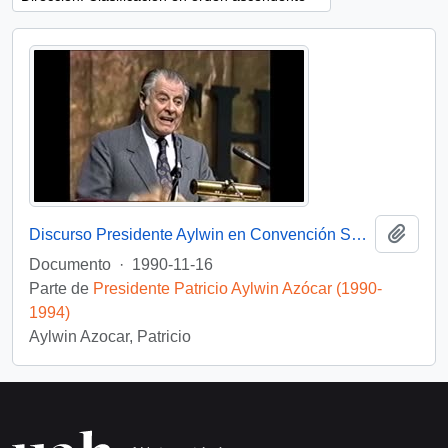
Añadi
Discurso Presidente Aylwin en Convención Santiago: Video
Documento
·
1990-11-16
Parte de
Presidente Patricio Aylwin Azócar (1990-
1994)
Aylwin Azocar, Patricio