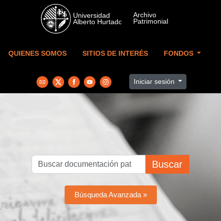
Skip to main content
QUIENES SOMOS
SITIOS DE INTERÉS
FONDOS
Iniciar sesión
Buscar
Búsqueda Avanzada »