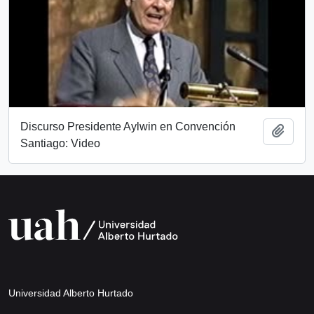
Discurso Presidente Aylwin en Convención
Añadi
Santiago: Video
Universidad Alberto Hurtado