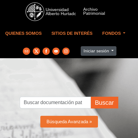
Skip to main content
QUIENES SOMOS
SITIOS DE INTERÉS
FONDOS
Iniciar sesión
Buscar
Búsqueda Avanzada »