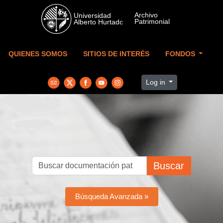
Skip to main content
QUIENES SOMOS
SITIOS DE INTERÉS
FONDOS
Log in
Buscar
Búsqueda Avanzada »