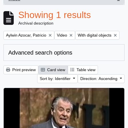
, 1 results
Showing 1 results
Archival description
Remove filter:
Remove filter:
Remove filter:
Aylwin Azocar, Patricio
Video
With digital objects
Advanced search options
Print preview
Card view
Table view
Sort by: Identifier
Direction: Ascending