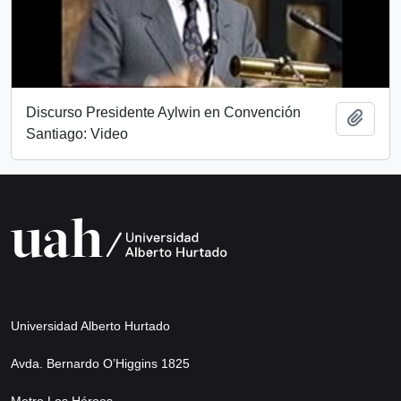
Discurso Presidente Aylwin en Convención
Add t
Santiago: Video
Universidad Alberto Hurtado
Avda. Bernardo O’Higgins 1825
Metro Los Héroes