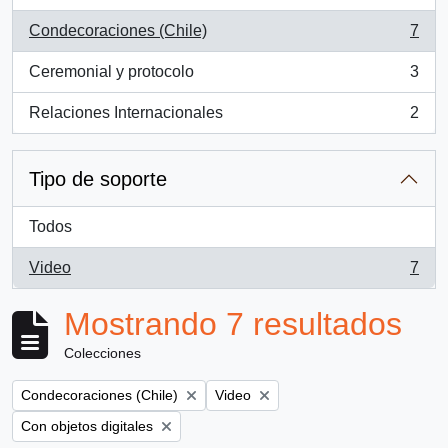
Condecoraciones (Chile)
7
, 7 resultados
Ceremonial y protocolo
3
, 3 resultados
Relaciones Internacionales
2
, 2 resultados
Tipo de soporte
Todos
Video
7
, 7 resultados
Mostrando 7 resultados
Colecciones
Remove filter:
Remove filter:
Condecoraciones (Chile)
Video
Remove filter:
Con objetos digitales