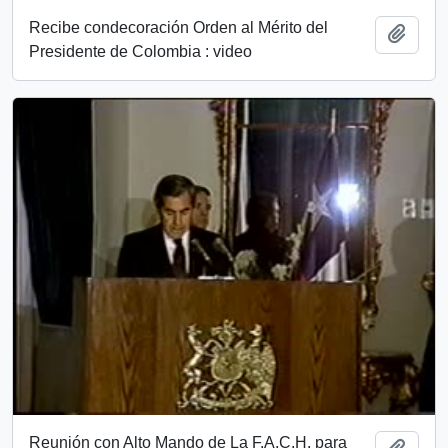
Recibe condecoración Orden al Mérito del
Añadi
Presidente de Colombia : video
Reunión con Alto Mando de La F.A.C.H. para