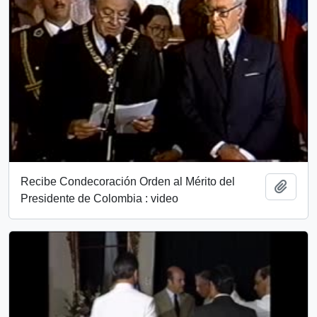
Recibe Condecoración Orden al Mérito del
Añadi
Presidente de Colombia : video