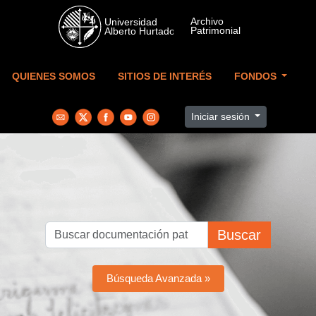
Skip to main content
QUIENES SOMOS
SITIOS DE INTERÉS
FONDOS
Iniciar sesión
Buscar
Búsqueda Avanzada »