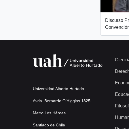
Discurso Pr
Convención
Cienci
Derec
Econo
Universidad Alberto Hurtado
Educa
Avda. Bernardo O’Higgins 1825
Filosof
Metro Los Héroes
Human
Santiago de Chile
Psicol