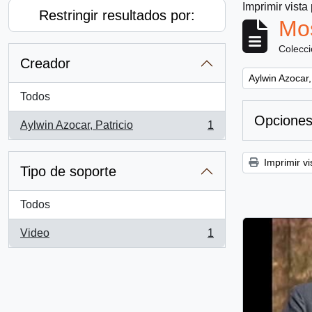
Imprimir vista
Restringir resultados por:
Mos
Colecc
Creador
Remove filter:
Aylwin Azocar,
Todos
Opciones
Aylwin Azocar, Patricio
1
, 1 resultados
Imprimir vi
Tipo de soporte
Todos
Video
1
, 1 resultados