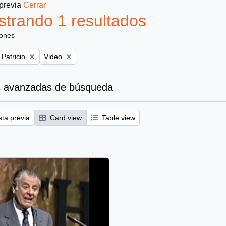
 previa
Cerrar
trando 1 resultados
iones
Remove filter:
 Patricio
Video
 avanzadas de búsqueda
sta previa
Card view
Table view