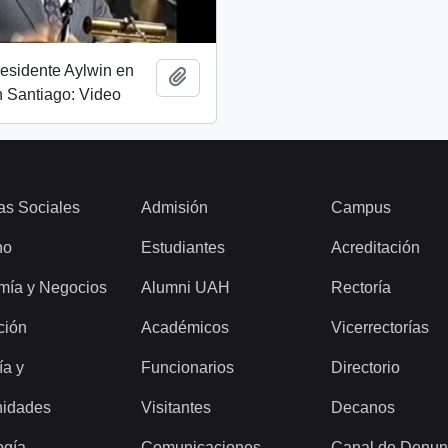
esidente Aylwin en
Añadir al portapapeles
 Santiago: Video
as Sociales
Admisión
Campus
ho
Estudiantes
Acreditación
mía y Negocios
Alumni UAH
Rectoría
ción
Académicos
Vicerrectorías
ía y
Funcionarios
Directorio
idades
Visitantes
Decanos
ogía
Comunicaciones
Canal de Denun