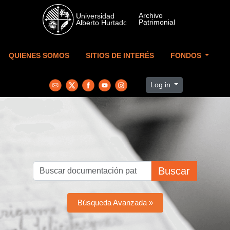
Skip to main content
QUIENES SOMOS
SITIOS DE INTERÉS
FONDOS
Log in
Buscar
Búsqueda Avanzada »