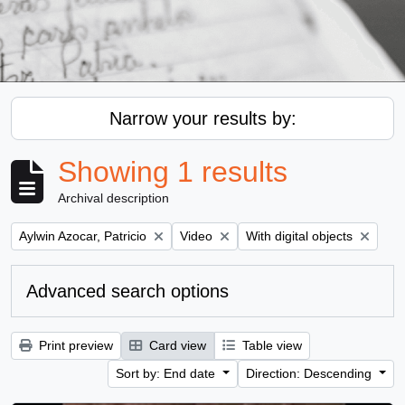
Narrow your results by:
Showing 1 results
Archival description
Remove filter:
Remove filter:
Remove filter:
Aylwin Azocar, Patricio
Video
With digital objects
Advanced search options
Print preview
Card view
Table view
Sort by: End date
Direction: Descending