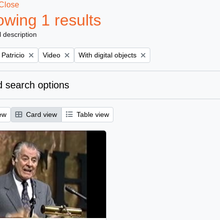
Close
wing 1 results
l description
Remove filter:
Remove filter:
 Patricio
Video
With digital objects
 search options
ew
Card view
Table view