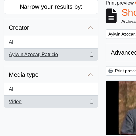
Print preview
Narrow your results by:
Sho
Archiva
Creator
Remove filter:
Aylwin Azocar,
All
Advanced
Aylwin Azocar, Patricio
1
, 1 results
Print previ
Media type
All
Video
1
, 1 results