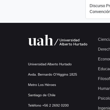
Discurso Pr
Convención
Cienci
Derec
Econo
Universidad Alberto Hurtado
Educa
Avda. Bernardo O’Higgins 1825
Filosof
Metro Los Héroes
Human
Santiago de Chile
Psicol
Teléfono +56 2 2692 0200
Ingeni