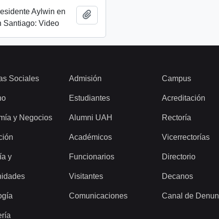
esidente Aylwin en
Add to clipboard
 Santiago: Video
as Sociales
Admisión
Campus
ho
Estudiantes
Acreditación
mía y Negocios
Alumni UAH
Rectoría
ción
Académicos
Vicerrectorías
ía y
Funcionarios
Directorio
idades
Visitantes
Decanos
ogía
Comunicaciones
Canal de Denun
ería