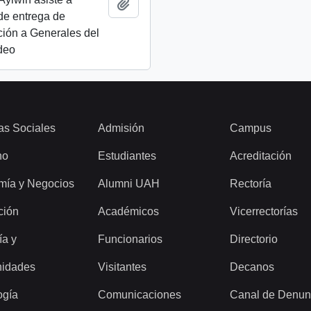
Añadir al portapapeles
de entrega de
ión a Generales del
ideo
as Sociales
Admisión
Campus
ho
Estudiantes
Acreditación
mía y Negocios
Alumni UAH
Rectoría
ción
Académicos
Vicerrectorías
ía y
Funcionarios
Directorio
idades
Visitantes
Decanos
ogía
Comunicaciones
Canal de Denun