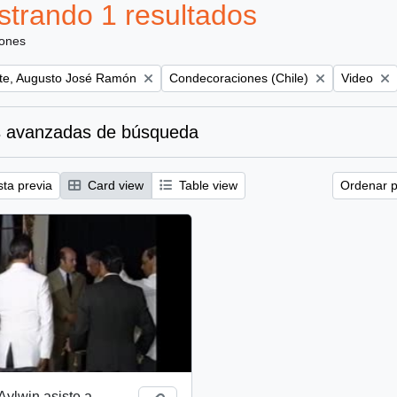
trando 1 resultados
iones
Remove filter:
Remove fil
te, Augusto José Ramón
Condecoraciones (Chile)
Video
 avanzadas de búsqueda
sta previa
Card view
Table view
Ordenar p
Aylwin asiste a