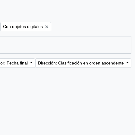
ter:
Remove filter:
Con objetos digitales
or: Fecha final
Dirección: Clasificación en orden ascendente