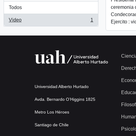
ceremonia 
Todos
Condecorac
Video
1
Ejercito : v
, 1 resultados
Cienci
Derec
Econo
Universidad Alberto Hurtado
Educa
Avda. Bernardo O’Higgins 1825
Filosof
Metro Los Héroes
Human
Santiago de Chile
Psicol