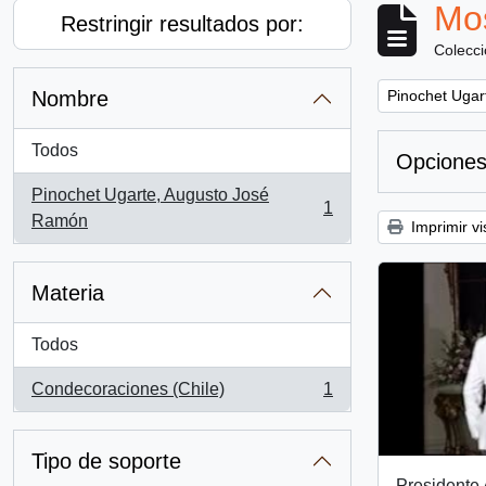
Mos
Restringir resultados por:
Colecc
Remove filter:
Nombre
Pinochet Ugar
Todos
Opciones
Pinochet Ugarte, Augusto José
1
, 1 resultados
Ramón
Imprimir vi
Materia
Todos
Condecoraciones (Chile)
1
, 1 resultados
Tipo de soporte
Presidente 