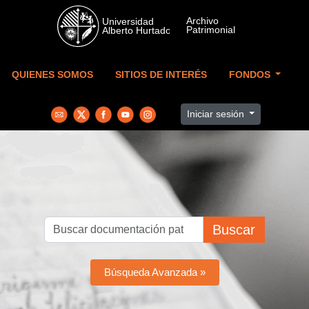
Skip to main content
QUIENES SOMOS
SITIOS DE INTERÉS
FONDOS
Iniciar sesión
Buscar
Búsqueda Avanzada »