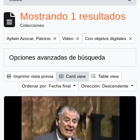
, 1 resultados
Mostrando 1 resultados
Colecciones
Remove filter:
Remove filter:
Remove filter:
Aylwin Azocar, Patricio
Video
Con objetos digitales
Opciones avanzadas de búsqueda
Imprimir vista previa
Card view
Table view
Ordenar por: Fecha final
Dirección: Descendente