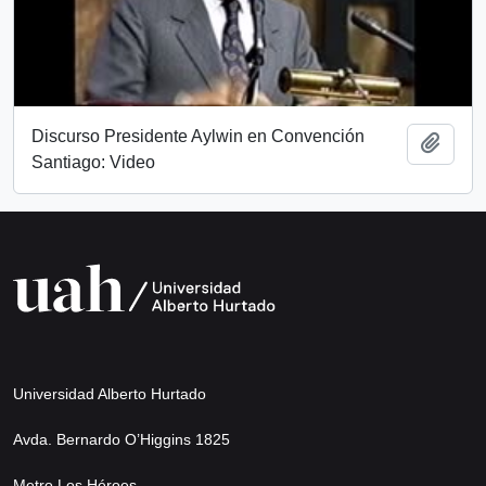
Discurso Presidente Aylwin en Convención
Añadi
Santiago: Video
Universidad Alberto Hurtado
Avda. Bernardo O’Higgins 1825
Metro Los Héroes