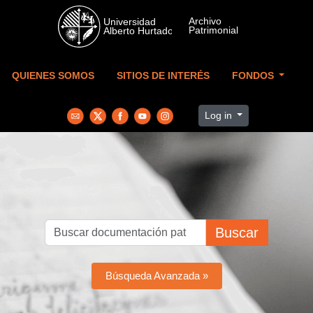
Skip to main content
QUIENES SOMOS
SITIOS DE INTERÉS
FONDOS
Log in
Buscar
Búsqueda Avanzada »