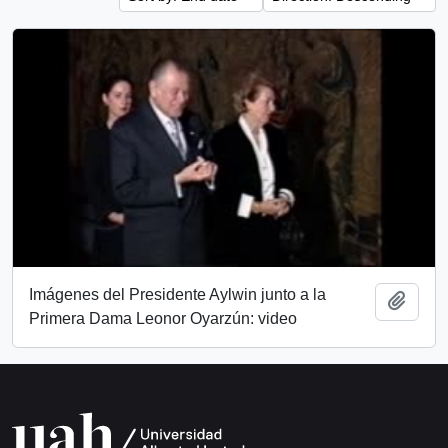
Imágenes del Presidente Aylwin junto a la
Add t
Primera Dama Leonor Oyarzún: video