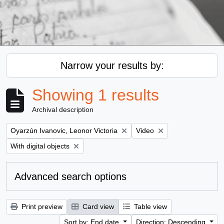
Narrow your results by:
Showing 1 results
Archival description
Remove filter:
Remove filter:
Oyarzún Ivanovic, Leonor Victoria
Video
Remove filter:
With digital objects
Advanced search options
Print preview
Card view
Table view
Sort by: End date
Direction: Descending