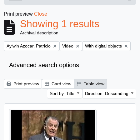
, 1 results
Print preview
Close
Showing 1 results
Archival description
Remove filter:
Remove filter:
Remove filter:
Aylwin Azocar, Patricio
Video
With digital objects
Advanced search options
Print preview
Card view
Table view
Sort by: Title
Direction: Descending