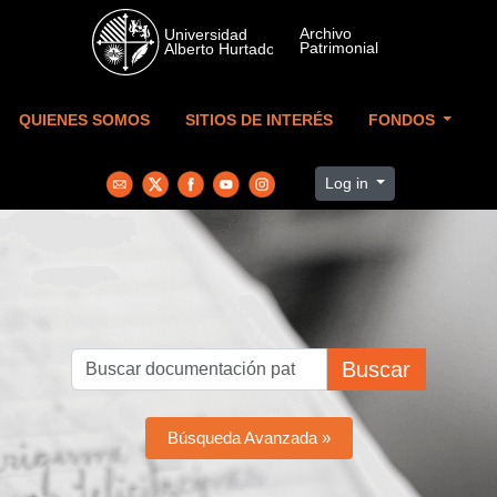
Skip to main content
QUIENES SOMOS
SITIOS DE INTERÉS
FONDOS
Log in
Buscar
Búsqueda Avanzada »