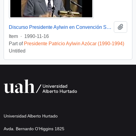
Add t
Discurso Presidente Aylwin en Convención Santiago: Video
Item
·
1990-11-16
Part of
Presidente Patricio Aylwin Azócar (1990-1994)
Untitled
Universidad Alberto Hurtado
Avda. Bernardo O’Higgins 1825