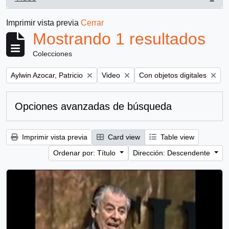
, 1 resultados
Imprimir vista previa
Cerrar
Mostrando 1 resultados
Colecciones
Remove filter:
Remove filter:
Remove filter:
Aylwin Azocar, Patricio
Video
Con objetos digitales
Opciones avanzadas de búsqueda
Imprimir vista previa
Card view
Table view
Ordenar por: Título
Dirección: Descendente