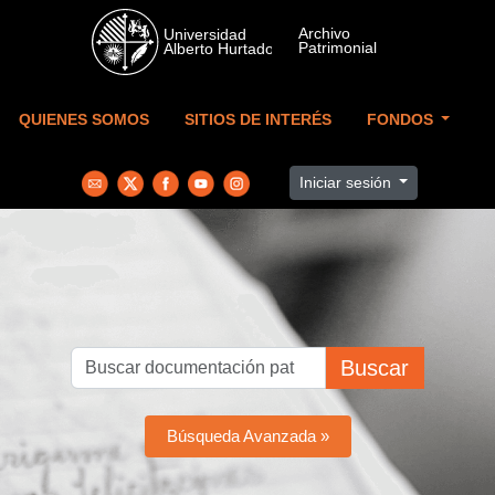
Skip to main content
QUIENES SOMOS
SITIOS DE INTERÉS
FONDOS
Iniciar sesión
Buscar
Búsqueda Avanzada »