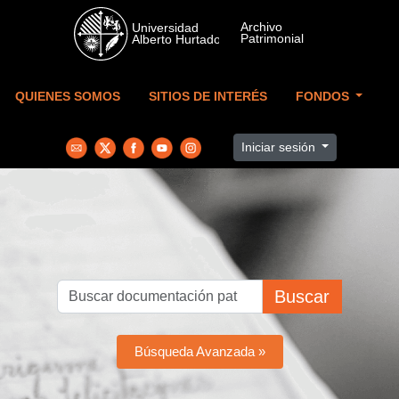
Skip to main content
QUIENES SOMOS
SITIOS DE INTERÉS
FONDOS
Iniciar sesión
Buscar
Búsqueda Avanzada »