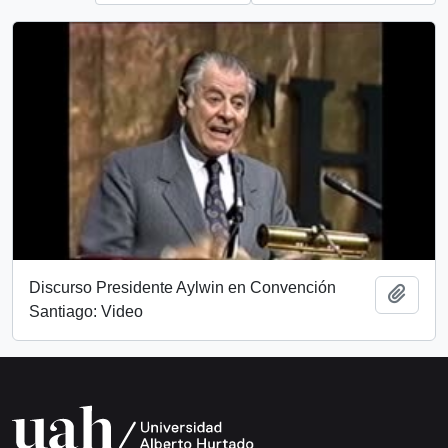
Discurso Presidente Aylwin en Convención
Añadi
Santiago: Video