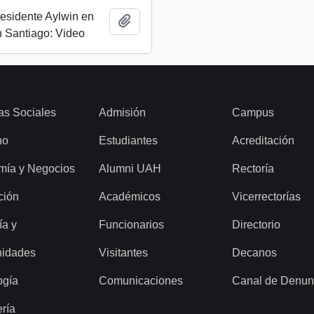
esidente Aylwin en
Add to clipboard
 Santiago: Video
as Sociales
Admisión
Campus
ho
Estudiantes
Acreditación
mía y Negocios
Alumni UAH
Rectoría
ción
Académicos
Vicerrectorías
ía y
Funcionarios
Directorio
idades
Visitantes
Decanos
ogía
Comunicaciones
Canal de Denun
ería