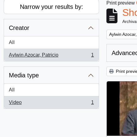
Print preview
Narrow your results by:
Sho
Archiva
Creator
Remove filter:
Aylwin Azocar,
All
Advanced
Aylwin Azocar, Patricio
1
, 1 results
Print previ
Media type
All
Video
1
, 1 results