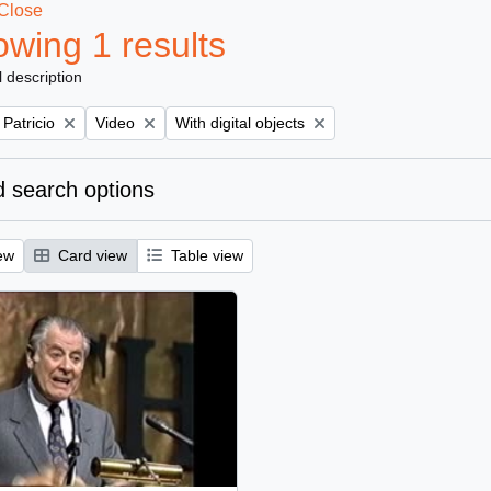
Close
wing 1 results
l description
Remove filter:
Remove filter:
 Patricio
Video
With digital objects
 search options
ew
Card view
Table view