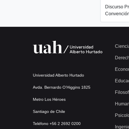
Discurso Pr
Convención
Cienci
Derec
Econo
Universidad Alberto Hurtado
Educa
Avda. Bernardo O’Higgins 1825
Filosof
Metro Los Héroes
Human
Santiago de Chile
Psicol
Teléfono +56 2 2692 0200
Ingeni