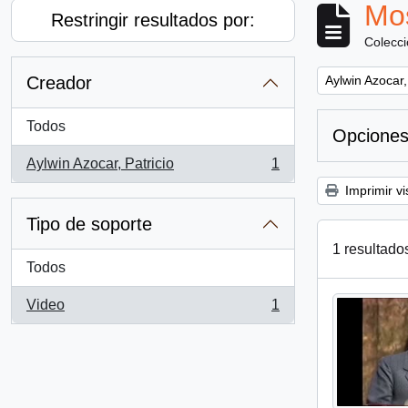
Mos
Restringir resultados por:
Colecc
Remove filter:
Creador
Aylwin Azocar,
Todos
Opciones
Aylwin Azocar, Patricio
1
, 1 resultados
Imprimir vi
Tipo de soporte
1 resultado
Todos
Video
1
, 1 resultados