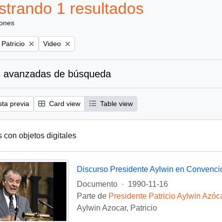
trando 1 resultados
iones
Remove filter:
 Patricio
Video
 avanzadas de búsqueda
sta previa
Card view
Table view
s con objetos digitales
Discurso Presidente Aylwin en Convenci
Documento
·
1990-11-16
Parte de
Presidente Patricio Aylwin Azóc
Aylwin Azocar, Patricio