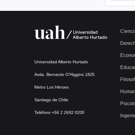
Cienci
Derec
Econo
Universidad Alberto Hurtado
Educa
Avda. Bernardo O’Higgins 1825
Filosof
Metro Los Héroes
Human
Santiago de Chile
Psicol
Teléfono +56 2 2692 0200
Ingeni