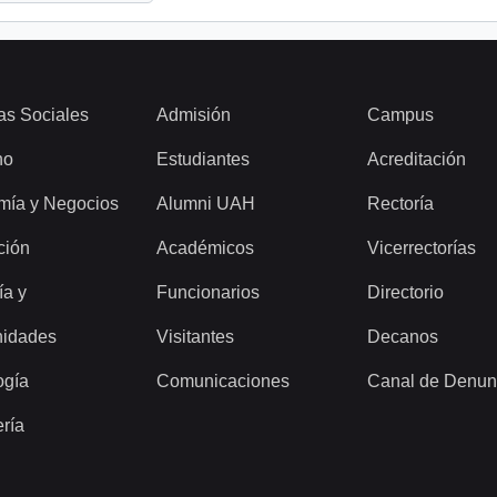
as Sociales
Admisión
Campus
ho
Estudiantes
Acreditación
mía y Negocios
Alumni UAH
Rectoría
ción
Académicos
Vicerrectorías
ía y
Funcionarios
Directorio
idades
Visitantes
Decanos
ogía
Comunicaciones
Canal de Denun
ería