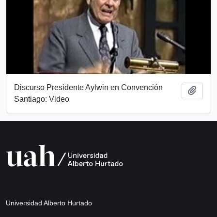
Discurso Presidente Aylwin en Convención
Añadi
Santiago: Video
Universidad Alberto Hurtado