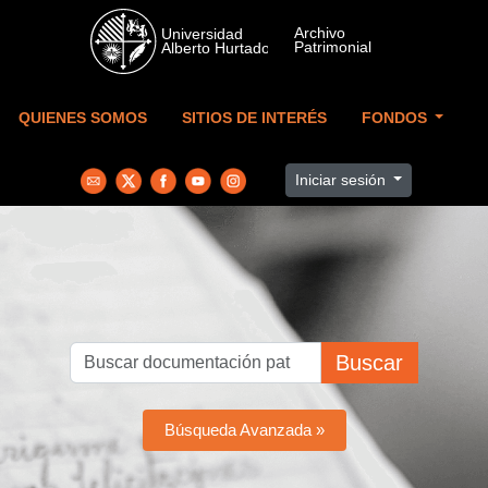
Skip to main content
QUIENES SOMOS
SITIOS DE INTERÉS
FONDOS
Iniciar sesión
Buscar
Búsqueda Avanzada »