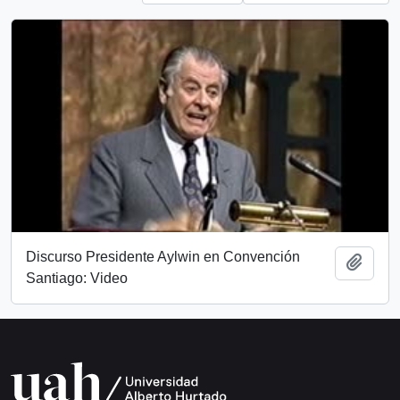
Discurso Presidente Aylwin en Convención
Add t
Santiago: Video