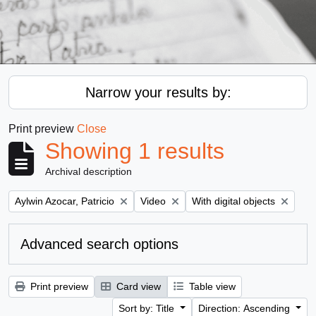
Narrow your results by:
Print preview
Close
Showing 1 results
Archival description
Remove filter:
Remove filter:
Remove filter:
Aylwin Azocar, Patricio
Video
With digital objects
Advanced search options
Print preview
Card view
Table view
Sort by: Title
Direction: Ascending