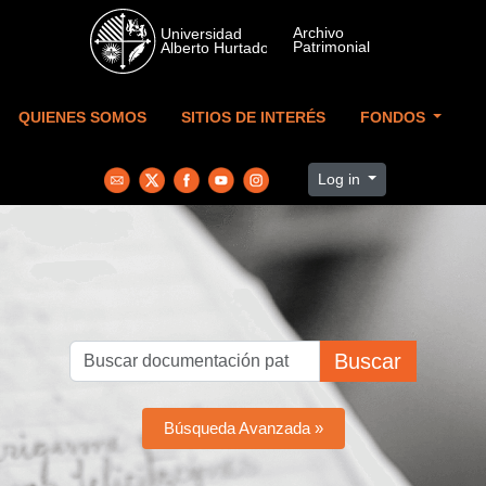
Skip to main content
QUIENES SOMOS
SITIOS DE INTERÉS
FONDOS
Log in
Buscar
Búsqueda Avanzada »