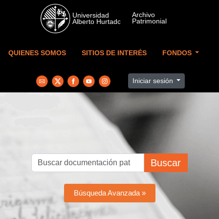
Skip to main content
QUIENES SOMOS
SITIOS DE INTERÉS
FONDOS
Iniciar sesión
Buscar
Búsqueda Avanzada »