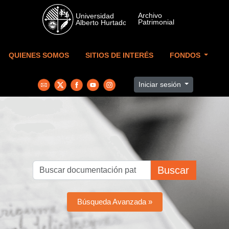
Skip to main content
QUIENES SOMOS
SITIOS DE INTERÉS
FONDOS
Iniciar sesión
Buscar
Búsqueda Avanzada »