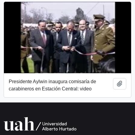
Presidente Aylwin inaugura comisaría de
Añadi
carabineros en Estación Central: video