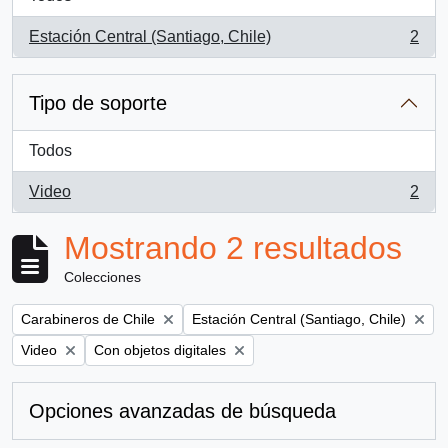
Estación Central (Santiago, Chile)
2
, 2 resultados
Tipo de soporte
Todos
Video
2
, 2 resultados
Mostrando 2 resultados
Colecciones
Remove filter:
Remove filter:
Carabineros de Chile
Estación Central (Santiago, Chile)
Remove filter:
Remove filter:
Video
Con objetos digitales
Opciones avanzadas de búsqueda